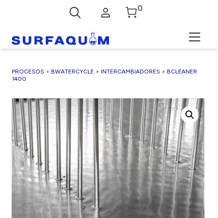
Skip
0
Abrir
to
el
content
buscador
PROCESOS
>
BWATERCYCLE
>
INTERCAMBIADORES
> BCLEANER
1400